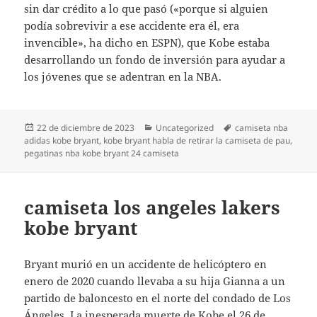
sin dar crédito a lo que pasó («porque si alguien
podía sobrevivir a ese accidente era él, era
invencible», ha dicho en ESPN), que Kobe estaba
desarrollando un fondo de inversión para ayudar a
los jóvenes que se adentran en la NBA.
Publicado
Categorías
Etiquetas
22 de diciembre de 2023
Uncategorized
camiseta nba
el
adidas kobe bryant
,
kobe bryant habla de retirar la camiseta de pau
,
pegatinas nba kobe bryant 24 camiseta
camiseta los angeles lakers
kobe bryant
Bryant murió en un accidente de helicóptero en
enero de 2020 cuando llevaba a su hija Gianna a un
partido de baloncesto en el norte del condado de Los
Ángeles. La inesperada muerte de Kobe el 26 de