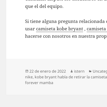
que el del equipo.
Si tiene alguna pregunta relacionad
usar
camiseta kobe bryant
,
camiseta
hacerse con nosotros en nuestra prop
Publicado
Autor
Categor
22 de enero de 2022
istern
Uncate
el
nike
,
kobe bryant habla de retirar la camiset
forever mamba