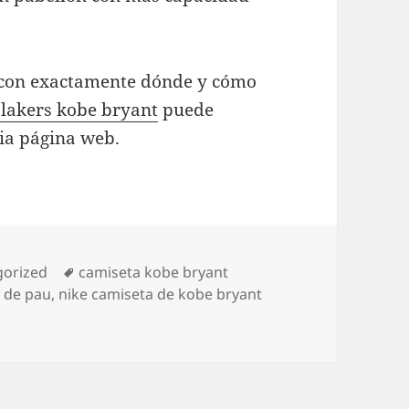
a con exactamente dónde y cómo
 lakers kobe bryant
puede
ia página web.
ías
Etiquetas
gorized
camiseta kobe bryant
a de pau
,
nike camiseta de kobe bryant