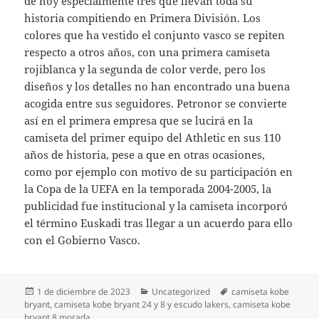
de hoy especialmente tres que llevan toda su
historia compitiendo en Primera División. Los
colores que ha vestido el conjunto vasco se repiten
respecto a otros años, con una primera camiseta
rojiblanca y la segunda de color verde, pero los
diseños y los detalles no han encontrado una buena
acogida entre sus seguidores. Petronor se convierte
así en el primera empresa que se lucirá en la
camiseta del primer equipo del Athletic en sus 110
años de historia, pese a que en otras ocasiones,
como por ejemplo con motivo de su participación en
la Copa de la UEFA en la temporada 2004-2005, la
publicidad fue institucional y la camiseta incorporó
el término Euskadi tras llegar a un acuerdo para ello
con el Gobierno Vasco.
Publicado
Categorías
Etiquetas
1 de diciembre de 2023
Uncategorized
camiseta kobe
el
bryant
,
camiseta kobe bryant 24 y 8 y escudo lakers
,
camiseta kobe
bryant 8 morada