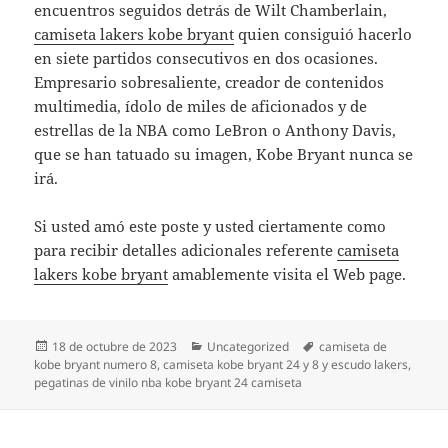
encuentros seguidos detrás de Wilt Chamberlain,
camiseta lakers kobe bryant
quien consiguió hacerlo
en siete partidos consecutivos en dos ocasiones.
Empresario sobresaliente, creador de contenidos
multimedia, ídolo de miles de aficionados y de
estrellas de la NBA como LeBron o Anthony Davis,
que se han tatuado su imagen, Kobe Bryant nunca se
irá.
Si usted amó este poste y usted ciertamente como
para recibir detalles adicionales referente
camiseta
lakers kobe bryant
amablemente visita el Web page.
Publicado
Categorías
Etiquetas
18 de octubre de 2023
Uncategorized
camiseta de
el
kobe bryant numero 8
,
camiseta kobe bryant 24 y 8 y escudo lakers
,
pegatinas de vinilo nba kobe bryant 24 camiseta