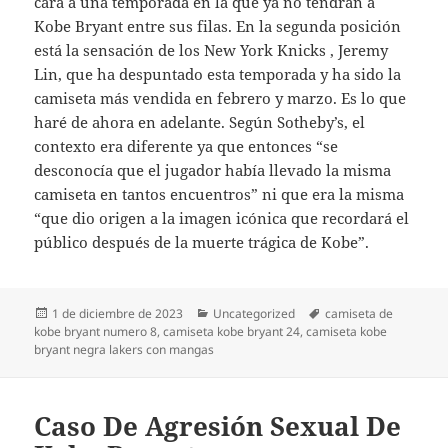
cara a una temporada en la que ya no tendrán a
Kobe Bryant entre sus filas. En la segunda posición
está la sensación de los New York Knicks , Jeremy
Lin, que ha despuntado esta temporada y ha sido la
camiseta más vendida en febrero y marzo. Es lo que
haré de ahora en adelante. Según Sotheby’s, el
contexto era diferente ya que entonces “se
desconocía que el jugador había llevado la misma
camiseta en tantos encuentros” ni que era la misma
“que dio origen a la imagen icónica que recordará el
público después de la muerte trágica de Kobe”.
Publicado
Categorías
Etiquetas
1 de diciembre de 2023
Uncategorized
camiseta de
el
kobe bryant numero 8
,
camiseta kobe bryant 24
,
camiseta kobe
bryant negra lakers con mangas
Caso De Agresión Sexual De