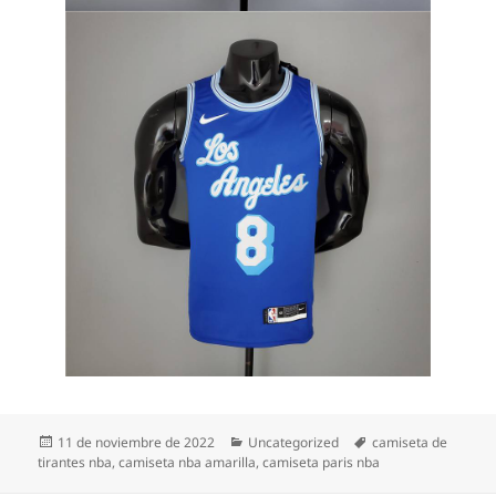
Publicado
Categorías
Etiquetas
11 de noviembre de 2022
Uncategorized
camiseta de
el
tirantes nba
,
camiseta nba amarilla
,
camiseta paris nba