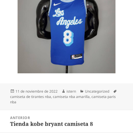
Publicado
Autor
Categorías
Etiqueta
11 de noviembre de 2022
istern
Uncategorized
el
camiseta de tirantes nba
,
camiseta nba amarilla
,
camiseta paris
nba
Navegación
ANTERIOR
de
Tienda kobe bryant camiseta 8
Entrada
entradas
anterior: