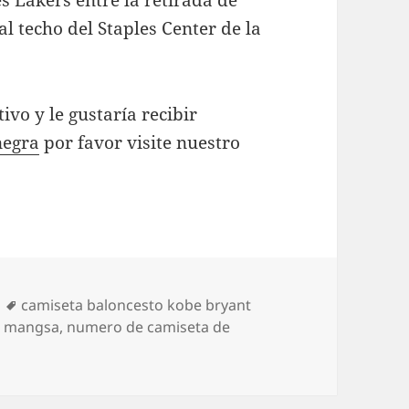
s Lakers entre la retirada de
l techo del Staples Center de la
ivo y le gustaría recibir
negra
por favor visite nuestro
Etiquetas
camiseta baloncesto kobe bryant
n mangsa
,
numero de camiseta de