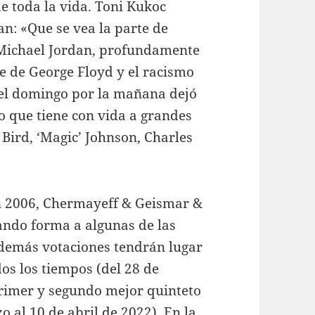
de toda la vida. Toni Kukoc
an: «Que se vea la parte de
 Michael Jordan, profundamente
te de George Floyd y el racismo
 el domingo por la mañana dejó
o que tiene con vida a grandes
Bird, ‘Magic’ Johnson, Charles
en 2006, Chermayeff & Geismar &
dando forma a algunas de las
demás votaciones tendrán lugar
s los tiempos (del 28 de
primer y segundo mejor quinteto
o al 10 de abril de 2022). En la