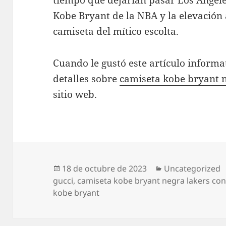
tiempo que dejarían pasar Los Angele
Kobe Bryant de la NBA y la elevación a
camiseta del mítico escolta.
Cuando le gustó este artículo informat
detalles sobre
camiseta kobe bryant 
sitio web.
Publicado
Categorías
18 de octubre de 2023
Uncategorized
el
gucci
,
camiseta kobe bryant negra lakers co
kobe bryant