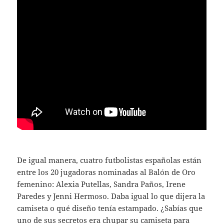
De igual manera, cuatro futbolistas españolas están
entre los 20 jugadoras nominadas al Balón de Oro
femenino: Alexia Putellas, Sandra Paños, Irene
Paredes y Jenni Hermoso. Daba igual lo que dijera la
camiseta o qué diseño tenía estampado. ¿Sabías que
uno de sus secretos era chupar su camiseta para