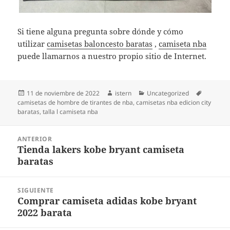
Si tiene alguna pregunta sobre dónde y cómo
utilizar
camisetas baloncesto baratas
,
camiseta nba
puede llamarnos a nuestro propio sitio de Internet.
Publicado
Autor
Categorías
Etiqueta
11 de noviembre de 2022
istern
Uncategorized
el
camisetas de hombre de tirantes de nba
,
camisetas nba edicion city
baratas
,
talla l camiseta nba
Navegación
ANTERIOR
de
Tienda lakers kobe bryant camiseta
Entrada
entradas
baratas
anterior:
SIGUIENTE
Comprar camiseta adidas kobe bryant
Entrada
2022 barata
siguiente: