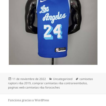
Publicado
Categorías
Etiquetas
11 de noviembre de 2022
Uncategorized
camisetas
el
raptors nba 2019
,
comprar camisetas nba contrareembolso
,
paginas web camisetas nba forocoches
Funciona gracias a WordPress