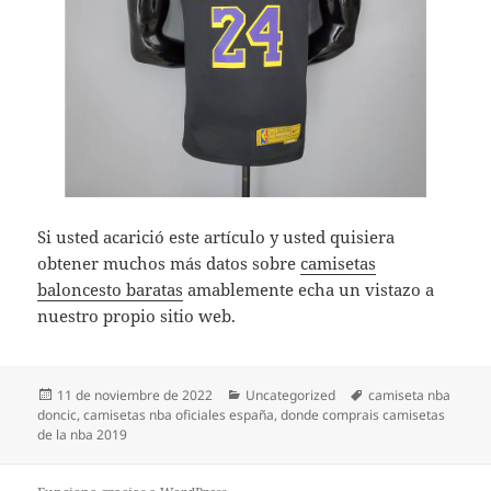
Si usted acarició este artículo y usted quisiera
obtener muchos más datos sobre
camisetas
baloncesto baratas
amablemente echa un vistazo a
nuestro propio sitio web.
Publicado
Categorías
Etiquetas
11 de noviembre de 2022
Uncategorized
camiseta nba
el
doncic
,
camisetas nba oficiales españa
,
donde comprais camisetas
de la nba 2019