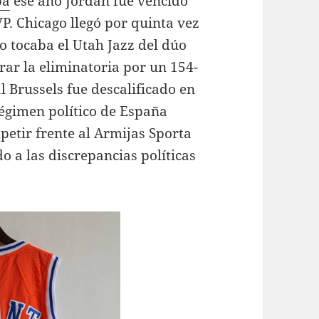
ba
ese año Jordan fue vencido
P. Chicago llegó por quinta vez
ño tocaba el Utah Jazz del dúo
rar la eliminatoria por un 154-
al Brussels fue descalificado en
régimen político de España
petir frente al Armijas Sporta
o a las discrepancias políticas