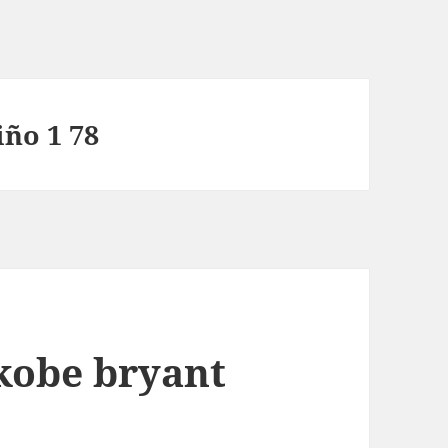
iño 1 78
kobe bryant