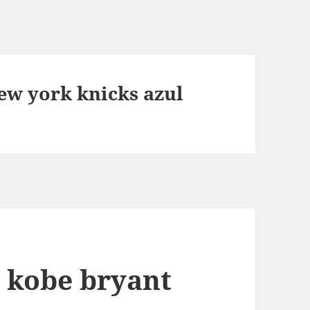
ew york knicks azul
l kobe bryant