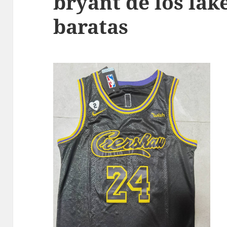
bryant de los lak
baratas