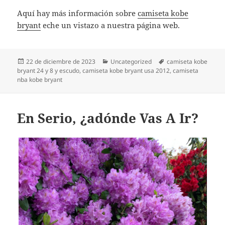
Aquí hay más información sobre
camiseta kobe
bryant
eche un vistazo a nuestra página web.
Publicado
Categorías
Etiquetas
22 de diciembre de 2023
Uncategorized
camiseta kobe
el
bryant 24 y 8 y escudo
,
camiseta kobe bryant usa 2012
,
camiseta
nba kobe bryant
En Serio, ¿adónde Vas A Ir?