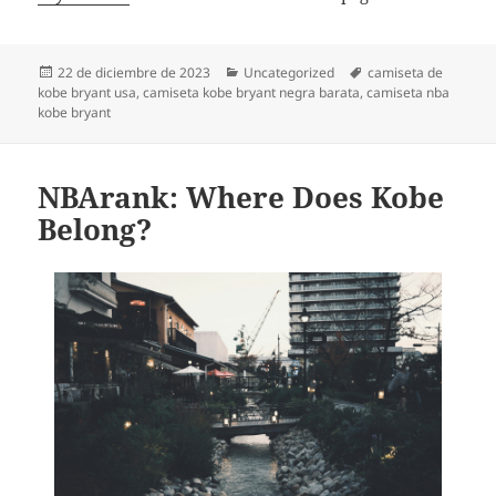
Publicado
Categorías
Etiquetas
22 de diciembre de 2023
Uncategorized
camiseta de
el
kobe bryant usa
,
camiseta kobe bryant negra barata
,
camiseta nba
kobe bryant
NBArank: Where Does Kobe
Belong?