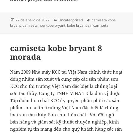
Publicado
Categorías
Etiquetas
22 de enero de 2022
Uncategorized
camiseta kobe
el
bryant
,
camiseta nba kobe bryant
,
kobe bryant sin camiseta
camiseta kobe bryant 8
morada
Năm 2009 Nhà máy KCC tại Việt Nam chính thức hoạt
động nhằm sản xuất và cung cấp các sản phẩm sơn
KCC cho thị trường Việt Nam đặc biệt là chủng loại
sơn tàu thủy. Công ty TNHH VINA TD là đơn vị được
Tập đoàn hóa chất KCC ủy quyền phân phối các sản
phẩm sơn tại thị trường Việt Nam đặc biệt là chủng
loại sơn tàu thủy. Sơn chịu hóa chất . Với đội ngũ
bán hàng và giám sát kỹ thuật chuyên nghiệp, kinh
nghiệm tự tin mang đến cho quý khách hàng các sản