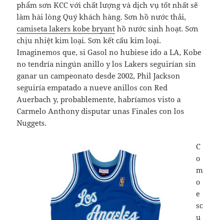
phẩm sơn KCC với chất lượng và dịch vụ tốt nhất sẽ
làm hài lòng Quý khách hàng. Sơn hồ nước thải,
camiseta lakers kobe bryant
hồ nước sinh hoạt. Sơn
chịu nhiệt kim loại. Sơn kết cấu kim loại.
Imaginemos que, si Gasol no hubiese ido a LA, Kobe
no tendría ningún anillo y los Lakers seguirían sin
ganar un campeonato desde 2002, Phil Jackson
seguiría empatado a nueve anillos con Red
Auerbach y, probablemente, habríamos visto a
Carmelo Anthony disputar unas Finales con los
Nuggets.
C
o
m
o
e
sc
u