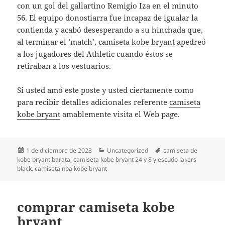
con un gol del gallartino Remigio Iza en el minuto
56. El equipo donostiarra fue incapaz de igualar la
contienda y acabó desesperando a su hinchada que,
al terminar el ‘match’,
camiseta kobe bryant
apedreó
a los jugadores del Athletic cuando éstos se
retiraban a los vestuarios.
Si usted amó este poste y usted ciertamente como
para recibir detalles adicionales referente
camiseta
kobe bryant
amablemente visita el Web page.
Publicado
Categorías
Etiquetas
1 de diciembre de 2023
Uncategorized
camiseta de
el
kobe bryant barata
,
camiseta kobe bryant 24 y 8 y escudo lakers
black
,
camiseta nba kobe bryant
comprar camiseta kobe
bryant