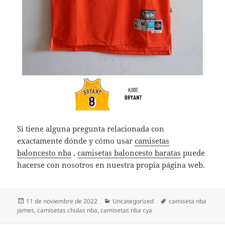
Si tiene alguna pregunta relacionada con
exactamente dónde y cómo usar
camisetas
baloncesto nba
,
camisetas baloncesto baratas
puede
hacerse con nosotros en nuestra propia página web.
Publicado
Categorías
Etiquetas
11 de noviembre de 2022
Uncategorized
camiseta nba
el
james
,
camisetas chulas nba
,
camisetas nba cya