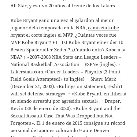
All Star, y estuvo 20 años al frente de los Lakers.
Kobe Bryant ganó una vez el galardón al mejor
jugador dela temporada en la NBA,
camiseta kobe
bryant el corte ingles
el MVP. ¿Cuántas veces fue
MVP Kobe Bryant? ⏯ – Ist Kobe Bryant einer der 10
Besten Spieler aller Zeiten? ¿Cuándo entró Kobe a la
NBA? ↑ «2007-2008 NBA Stats and League Leaders –
National Basketball Association – ESPN» (inglés). ↑
Lakerstats.com.«Career Leaders – Playoffs (3-Point
Field Goals Attempted)» (n’inglés). ↑ Shaw, Mark
(December 21, 2003). «Rulings on statement, T-shirt
will set defense strategy». ↑ «Kobe Bryant, en llibertá
en siendo arrestáu por agresión sexual». ↑ Draper,
Kevin (28 de enero de 2020). «Kobe Bryant and the
Sexual Assault Case That Was Dropped but Not
Forgotten». El 1 de enero de 2015 consigue su récord
personal de tapones colocando 9 ante Denver