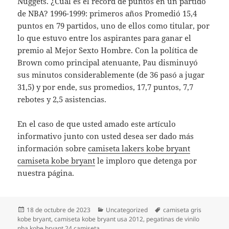
Nuggets. ¿Cuál es el récord de puntos en un partido
de NBA? 1996-1999: primeros años Promedió 15,4
puntos en 79 partidos, uno de ellos como titular, por
lo que estuvo entre los aspirantes para ganar el
premio al Mejor Sexto Hombre. Con la política de
Brown como principal atenuante, Pau disminuyó
sus minutos considerablemente (de 36 pasó a jugar
31,5) y por ende, sus promedios, 17,7 puntos, 7,7
rebotes y 2,5 asistencias.
En el caso de que usted amado este artículo
informativo junto con usted desea ser dado más
información sobre
camiseta lakers kobe bryant
camiseta kobe bryant
le imploro que detenga por
nuestra página.
Publicado
Categorías
Etiquetas
18 de octubre de 2023
Uncategorized
camiseta gris
el
kobe bryant
,
camiseta kobe bryant usa 2012
,
pegatinas de vinilo
nba kobe bryant 24 camiseta