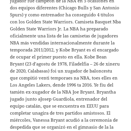
jugador fue campeón de la NBA en 5 ocasiones en
dos equipos diferentes (Chicago Bulls y San Antonio
Spurs) y como entrenador ha conseguido 4 títulos
con los Golden State Warriors. Camiseta Basquet Nba
Golden State Warriors Jr. La NBA ha preparado
oficialmente una lista de las camisetas de jugadores
NBA más vendidas internacionalmente durante la
temporada 2011/2012, y Kobe Bryant es el encargado
de ocupar el primer puesto en ella. Kobe Bean
Bryant (23 d’agostu de 1978, Filadelfia – 26 de xineru
de 2020, Calabasas) foi un xugador de baloncestu
que compitió venti temporaes na NBA, toes elles en
Los Angeles Lakers, dende 1996 ta 2016. Ye fíu del
tamién ex-xugador de la NBA Joe Bryant. Bryantha
jugado junto aJosep Guardiola, entrenador del
equipo catalán, que se encuentra en EEUU para
completar unagira de tres partidos amistosos. El
miércoles, Vanessa Bryant acudió a la ceremonia de
despedida que se organizó en el gimnasio de la la