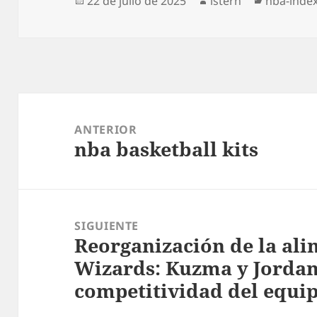
Publicado
Autor
Categorí
22 de julio de 2025
istern
nba-inde
el
Navegación
de
ANTERIOR
nba basketball kits
entradas
Entrada
anterior:
SIGUIENTE
Reorganización de la ali
Entrada
Wizards: Kuzma y Jordan
siguiente:
competitividad del equi