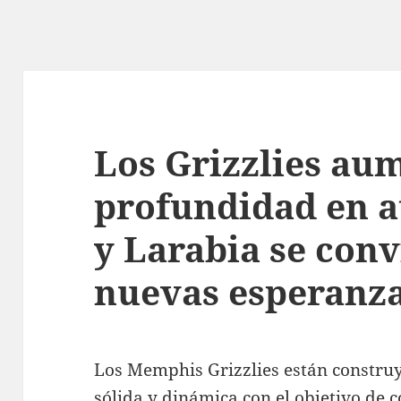
Los Grizzlies au
profundidad en 
y Larabia se conv
nuevas esperanz
Los Memphis Grizzlies están constru
sólida y dinámica con el objetivo de 