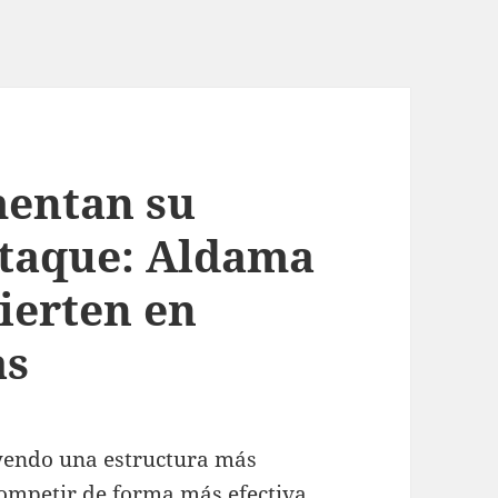
mentan su
ataque: Aldama
ierten en
as
yendo una estructura más
competir de forma más efectiva