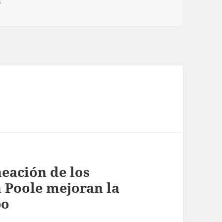
as
x
neación de los
 Poole mejoran la
po