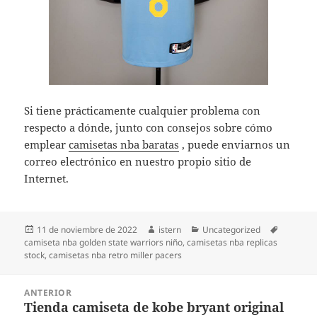
Si tiene prácticamente cualquier problema con
respecto a dónde, junto con consejos sobre cómo
emplear
camisetas nba baratas
, puede enviarnos un
correo electrónico en nuestro propio sitio de
Internet.
Publicado
Autor
Categorías
Etiqueta
11 de noviembre de 2022
istern
Uncategorized
el
camiseta nba golden state warriors niño
,
camisetas nba replicas
stock
,
camisetas nba retro miller pacers
Navegación
ANTERIOR
de
Tienda camiseta de kobe bryant original
Entrada
entradas