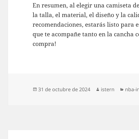
En resumen, al elegir una camiseta de
la talla, el material, el diseño y la ca
recomendaciones, estarás listo para e
que te acompañe tanto en la cancha co
compra!
Publicado
Autor
Categ
31 de octubre de 2024
istern
nba-i
el
Navegación