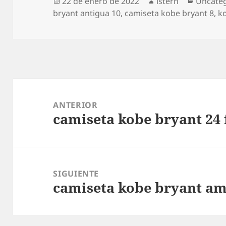
Publicado
Autor
Categor
22 de enero de 2022
istern
Uncate
el
bryant antigua 10
,
camiseta kobe bryant 8
,
ko
Navegación
de
ANTERIOR
camiseta kobe bryant 24
entradas
Entrada
anterior:
SIGUIENTE
camiseta kobe bryant a
Entrada
siguiente: