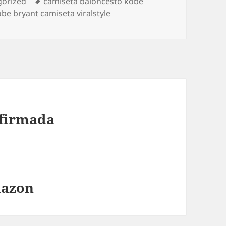
ías
Etiquetas
gorized
camiseta baloncesto kobe
be bryant camiseta viralstyle
 firmada
mazon