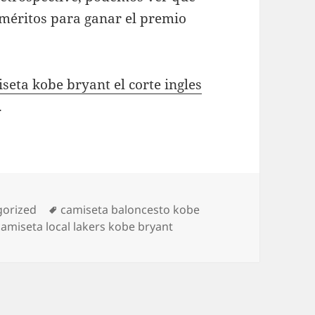
méritos para ganar el premio
seta kobe bryant el corte ingles
.
ías
Etiquetas
gorized
camiseta baloncesto kobe
camiseta local lakers kobe bryant