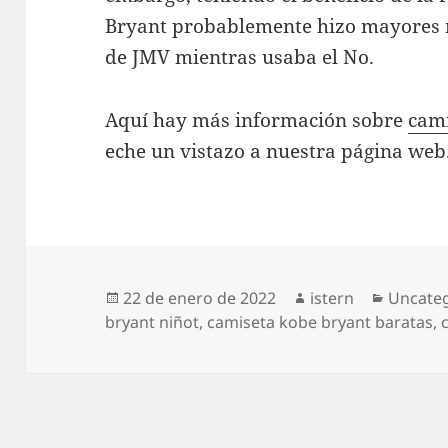
Bryant probablemente hizo mayores 
de JMV mientras usaba el No.
Aquí hay más información sobre
cami
eche un vistazo a nuestra página web
Publicado
Autor
Categor
22 de enero de 2022
istern
Uncate
el
bryant niñot
,
camiseta kobe bryant baratas
,